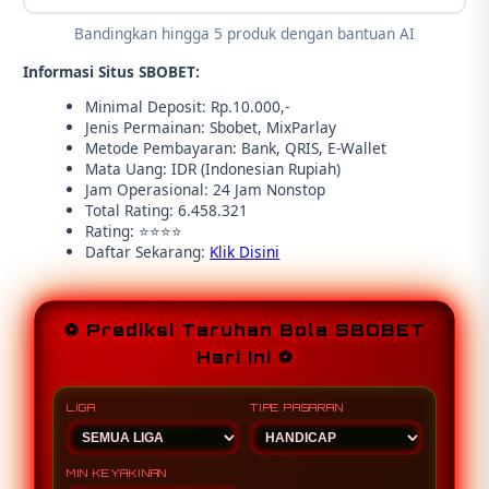
Bandingkan hingga 5 produk dengan bantuan AI
Informasi Situs SBOBET:
Minimal Deposit: Rp.10.000,-
Jenis Permainan: Sbobet, MixParlay
Metode Pembayaran: Bank, QRIS, E-Wallet
Mata Uang: IDR (Indonesian Rupiah)
Jam Operasional: 24 Jam Nonstop
Total Rating: 6.458.321
Rating: ⭐⭐⭐⭐
Daftar Sekarang:
Klik Disini
⚽ Prediksi Taruhan Bola SBOBET
Hari Ini ⚽
LIGA
TIPE PASARAN
MIN KEYAKINAN