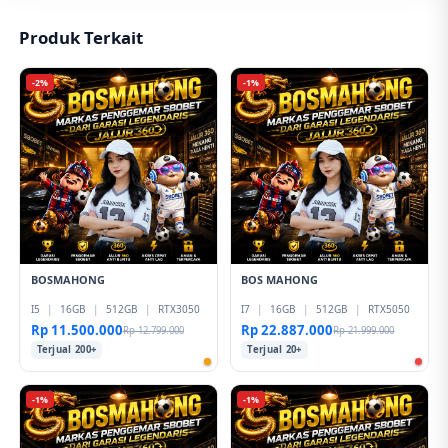
memberikan pengalaman terbaik bagi
Produk Terkait
penggemar taruhan bola melalui Mix Parlay
dengan odds menarik dan peluang menang
tinggi.
-2%
-1%
BOSMAHONG
BOS MAHONG
I5
|
16GB
|
512GB
|
RTX3050
I7
|
16GB
|
512GB
|
RTX5050
Rp 11.500.000
Rp 22.887.000
Rp 12.799.000
Rp 21.999.000
Terjual 200+
Terjual 20+
-1%
-1%