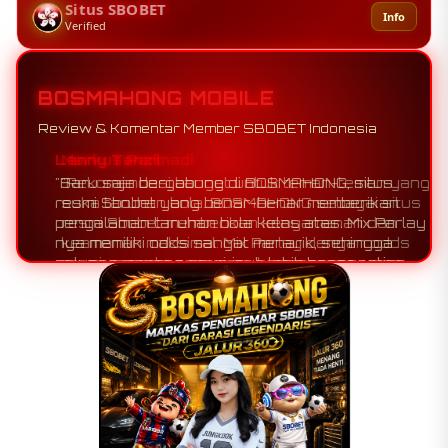
Situs SBOBET
Info
Verified
BOSMAHONG MOBILE
Review & Komentar Member SBOBET Indonesia
Lanny Tanzil
"Baru saja bergabung di BOSMAHONG, situs
resmi Sbobet yang benar-benar memberikan
pengalaman taruhan bola kelas atas. Mix Parlay
nya memiliki odds sangat menarik, sehingga
peluang menang saya jauh lebih besar setiap
harinya. Pencairan kemenangan cepat dan
aman, sungguh luar biasa!"