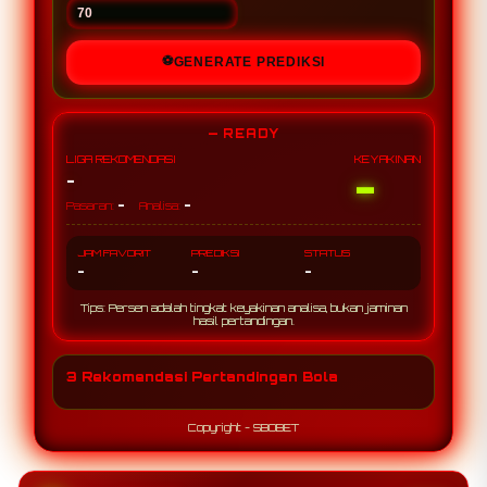
⚽
GENERATE PREDIKSI
— READY
LIGA REKOMENDASI
KEYAKINAN
-
-
-
-
Pasaran:
Analisa:
JAM FAVORIT
PREDIKSI
STATUS
-
-
-
Tips: Persen adalah tingkat keyakinan analisa, bukan jaminan
hasil pertandingan.
3 Rekomendasi Pertandingan Bola
Copyright - SBOBET